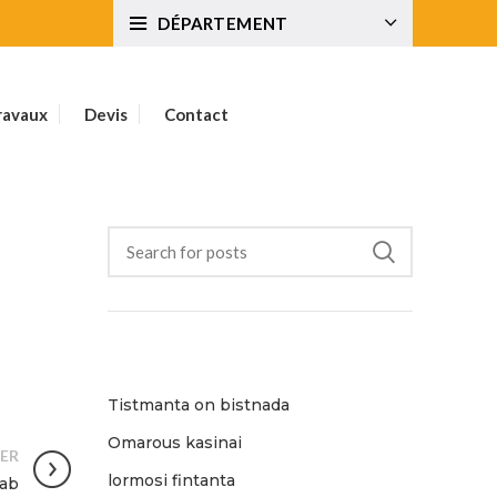
DÉPARTEMENT
ravaux
Devis
Contact
ARTICLES RÉCENTS
Tistmanta on bistnada
Omarous kasinai
ER
lormosi fintanta
sab