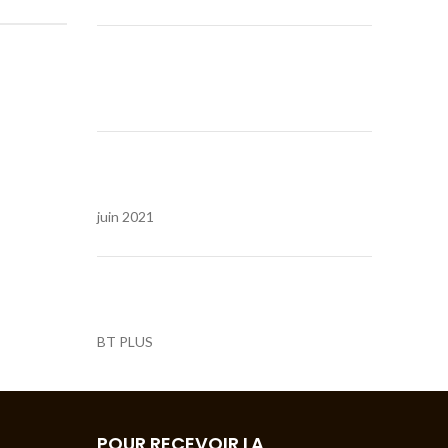
COMMENTAIRES RÉCENTS
ARCHIVES
juin 2021
CATÉGORIES
BT PLUS
POUR RECEVOIR LA