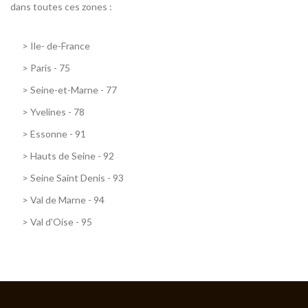
dans toutes ces zones :
>
Ile- de-France
>
Paris - 75
>
Seine-et-Marne - 77
>
Yvelines - 78
>
Essonne - 91
>
Hauts de Seine - 92
>
Seine Saint Denis - 93
>
Val de Marne - 94
>
Val d'Oise - 95