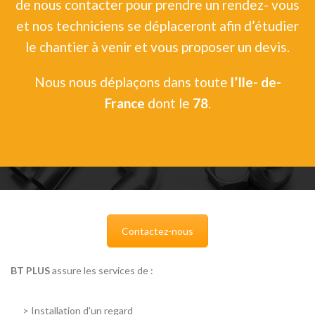
de nous contacter pour prendre un rendez- vous
et nos techniciens se déplaceront afin d’étudier
le chantier à venir et vous proposer un devis.
Nous nous déplaçons dans toute
l’Ile- de-
France
dont le
78
.
Contactez-nous
BT PLUS
assure les services de :
>
Installation d'un regard