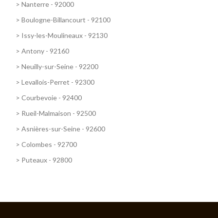
>
Nanterre - 92000
>
Boulogne-Billancourt - 92100
>
Issy-les-Moulineaux - 92130
>
Antony - 92160
>
Neuilly-sur-Seine - 92200
>
Levallois-Perret - 92300
>
Courbevoie - 92400
>
Rueil-Malmaison - 92500
>
Asnières-sur-Seine - 92600
>
Colombes - 92700
>
Puteaux - 92800