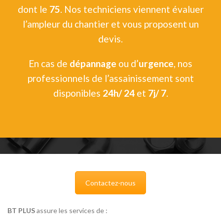
dont le
75
. Nos techniciens viennent évaluer
l’ampleur du chantier et vous proposent un
devis.
En cas de
dépannage
ou d’
urgence
, nos
professionnels de l’assainissement sont
disponibles
24h/ 24
et
7j/ 7
.
Contactez-nous
BT PLUS
assure les services de :