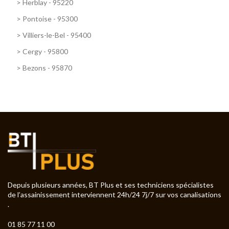
>
Herblay - 95220
>
Pontoise - 95300
>
Villiers-le-Bel - 95400
>
Cergy - 95800
>
Bezons - 95870
Depuis plusieurs années, BT Plus et ses techniciens spécialistes
de l’assainissement interviennent 24h/24 7j/7 sur vos canalisations
.
01 85 77 11 00