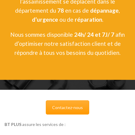
l’assainissement se déplacent dans le
département du
78
en cas de
dépannage
,
d’urgence
ou de
réparation
.
Nous sommes disponible
24h/ 24 et 7J/ 7
afin
d’optimiser notre satisfaction client et de
répondre à tous vos besoins du quotidien.
Contactez-nous
BT PLUS
assure les services de :