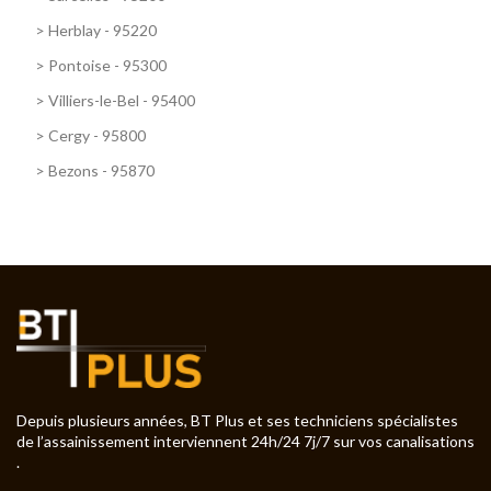
>
Herblay - 95220
>
Pontoise - 95300
>
Villiers-le-Bel - 95400
>
Cergy - 95800
>
Bezons - 95870
Depuis plusieurs années, BT Plus et ses techniciens spécialistes
de l’assainissement interviennent 24h/24 7j/7 sur vos canalisations
.