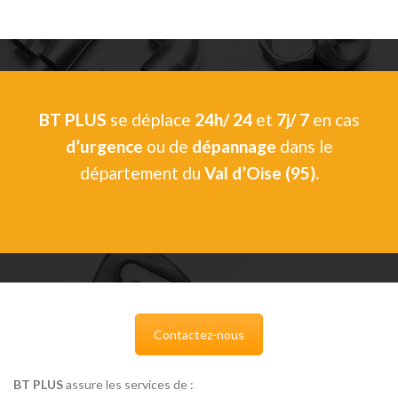
BT PLUS
se déplace
24h/ 24
et
7j/ 7
en cas
d’urgence
ou de
dépannage
dans le
département du
Val d’Oise (95).
Contactez-nous
BT PLUS
assure les services de :