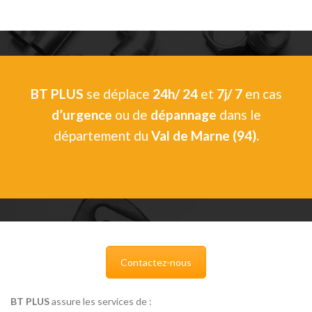
BT PLUS
se déplace
24h/ 24
et
7j/ 7
en cas
d’urgence
ou de
dépannage
dans le
département du
Val de Marne (94).
Contactez-nous
BT PLUS
assure les services de :